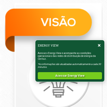
×
ENERGY VIEW
Acesse o Energy View e acompanhe as condições
operacionais das redes de distribuição de energia da
Ceriluz..
*As informações são atualizadas automaticamente a cada 30
minutos.
Acessar Energy View