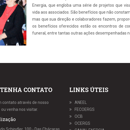
Energia, que engloba uma série de projetos que vis
vida aos associados. São benefícios que não constam
mas que sua direção e colaboradores fazem, propo
os benefícios oferecidos estão os encontros de com
funeral, entre tantas outras ações desempenhadas no
TENHA CONTATO
LINKS ÚTEIS
m contato através de nosso
ANEEL
 ou venha nos visitar.
FECOERGS
OCB
lização
OCERGS
ldo Schindler, 100 - Das Chácaras,