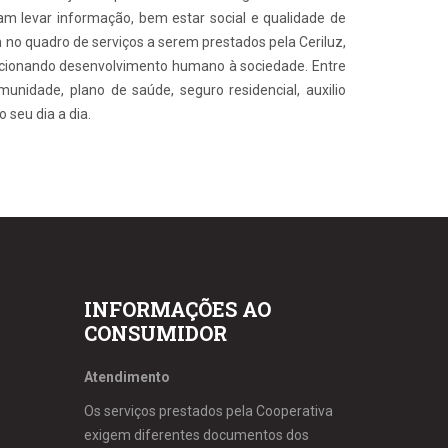
am levar informação, bem estar social e qualidade de
 no quadro de serviços a serem prestados pela Ceriluz,
rcionando desenvolvimento humano à sociedade. Entre
unidade, plano de saúde, seguro residencial, auxilio
 seu dia a dia.
INFORMAÇÕES AO
CONSUMIDOR
Atendimento
Os serviços prestados pela Cooperativa
exigem diferentes documentos dos