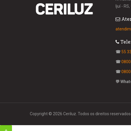
Ijuí - R
Ate
atendim
Tele
☎
55 3
☎
0800
☎
0800
💬 What
Copyright © 2026 Ceriluz. Todos os direitos reservados