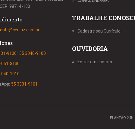
CANAL ENERGIA
S, CEP: 98714-130
TRABALHE CONOSC
ndimento
ento@ceriluz.com.br
Cadastre seu Currículo
fones
OUVIDORIA
331-9100
|
55 3040-9100
Entrar em contato
-051-3130
-040-1010
sApp:
55 3331-9101
.
PLANTÃO 24H