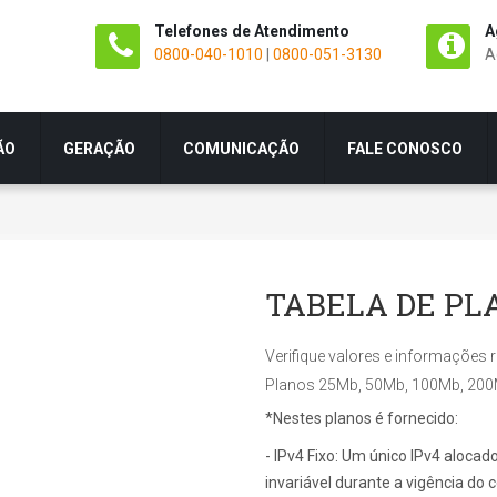
Telefones de Atendimento
A
0800-040-1010
|
0800-051-3130
A
ÃO
GERAÇÃO
COMUNICAÇÃO
FALE CONOSCO
TABELA DE PLA
Verifique valores e informações r
Planos 25Mb, 50Mb, 100Mb, 200
*Nestes planos é fornecido:
- IPv4 Fixo: Um único IPv4 aloca
invariável durante a vigência do c