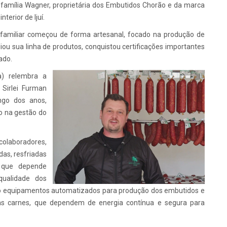
a família Wagner, proprietária dos Embutidos Chorão e da marca
terior de Ijuí.
familiar começou de forma artesanal, focado na produção de
ou sua linha de produtos, conquistou certificações importantes
ado.
a) relembra a
 Sirlei Furman
ngo dos anos,
o na gestão do
colaboradores,
as, resfriadas
 que depende
qualidade dos
São equipamentos automatizados para produção dos embutidos e
as carnes, que dependem de energia contínua e segura para