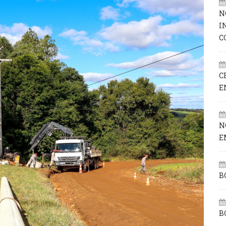
N
I
C
C
E
N
E
B
B